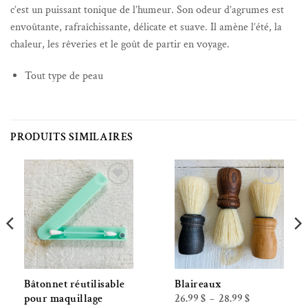
c’est un puissant tonique de l’humeur. Son odeur d’agrumes est
envoûtante, rafraîchissante, délicate et suave. Il amène l’été, la
chaleur, les rêveries et le goût de partir en voyage.
Tout type de peau
PRODUITS SIMILAIRES
Ajouter à la liste de souhaits
Ajouter à la liste de souhaits
Bâtonnet réutilisable
Blaireaux
Plage
26.99
$
28.99
$
pour maquillage
–
de