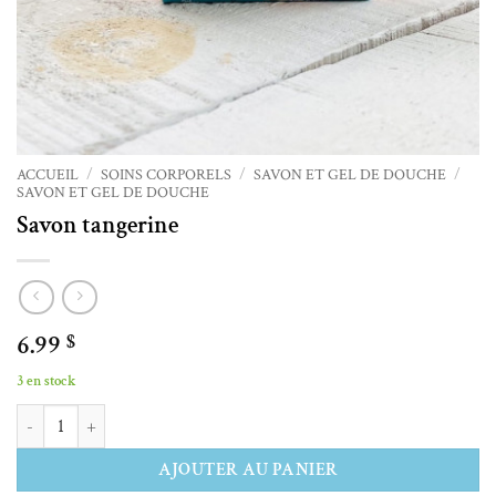
ACCUEIL
/
SOINS CORPORELS
/
SAVON ET GEL DE DOUCHE
/
SAVON ET GEL DE DOUCHE
Savon tangerine
6.99
$
3 en stock
quantité de Savon tangerine
Alternative:
AJOUTER AU PANIER