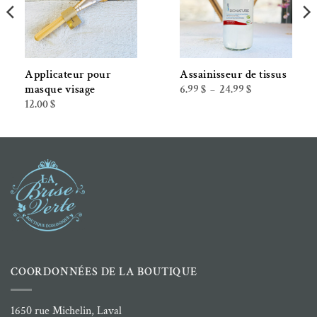
Applicateur pour
Assainisseur de tissus
Plage
6.99
$
24.99
$
masque visage
–
de
12.00
$
prix :
6.99 $
à
24.99 $
COORDONNÉES DE LA BOUTIQUE
1650 rue Michelin, Laval