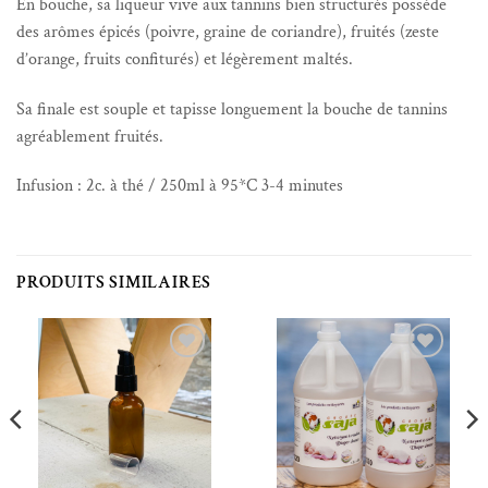
En bouche, sa liqueur vive aux tannins bien structurés possède
des arômes épicés (poivre, graine de coriandre), fruités (zeste
d’orange, fruits confiturés) et légèrement maltés.
Sa finale est souple et tapisse longuement la bouche de tannins
agréablement fruités.
Infusion : 2c. à thé / 250ml à 95*C 3-4 minutes
PRODUITS SIMILAIRES
Ajouter à la liste de souhaits
Ajouter à la liste de souhaits