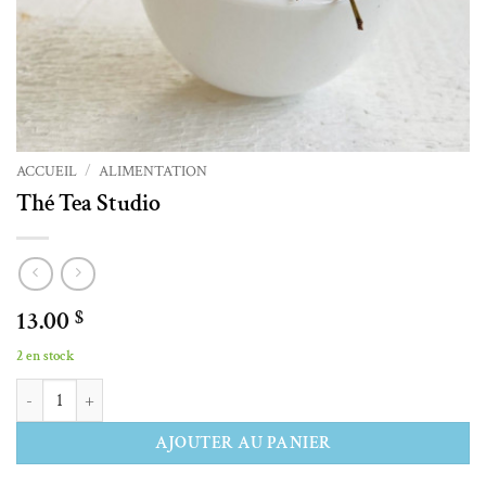
ACCUEIL
/
ALIMENTATION
Thé Tea Studio
13.00
$
2 en stock
quantité de Thé Tea Studio
Alternative:
AJOUTER AU PANIER