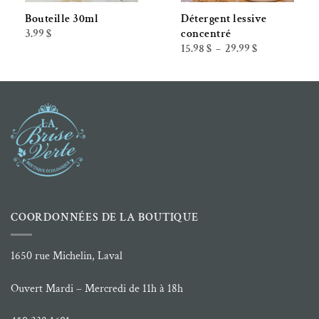
Bouteille 30ml
Détergent lessive
3.99
$
concentré
Plage
15.98
$
29.99
$
–
de
prix :
15.98 $
à
29.99 $
COORDONNÉES DE LA BOUTIQUE
1650 rue Michelin, Laval
Ouvert Mardi – Mercredi de 11h à 18h