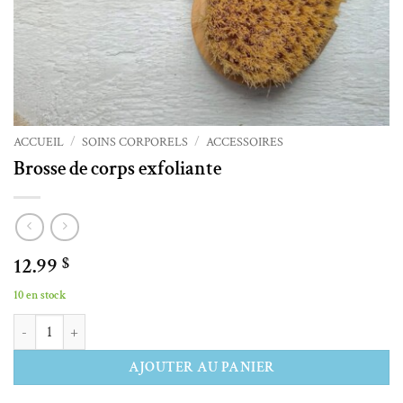
ACCUEIL
/
SOINS CORPORELS
/
ACCESSOIRES
Brosse de corps exfoliante
12.99
$
10 en stock
quantité de Brosse de corps exfoliante
Alternative:
AJOUTER AU PANIER