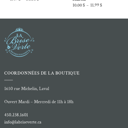
de
Plage
10.00
$
11.99
$
–
prix :
de
5.49 $
prix :
à
10.00 $
50.00 $
à
11.99 $
COORDONNÉES DE LA BOUTIQUE
1650 rue Michelin, Laval
Ouvert Mardi – Mercredi de 11h à 18h
450.238.1601
info@labriseverte.ca