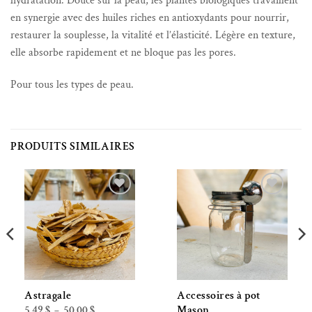
hydratation. Douce sur la peau, les plantes biologiques travaillent
en synergie avec des huiles riches en antioxydants pour nourrir,
restaurer la souplesse, la vitalité et l’élasticité. Légère en texture,
elle absorbe rapidement et ne bloque pas les pores.
Pour tous les types de peau.
PRODUITS SIMILAIRES
Ajouter à la liste de souhaits
Ajouter à la liste de souhaits
Astragale
Accessoires à pot
Plage
5.49
$
50.00
$
Mason
–