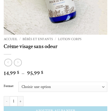
ACCUEIL
/
BÉBÉS ET ENFANTS
/
LOTION CORPS
Crème visage sans odeur
Plage
14.99
–
95.99
$
$
de
Alternative:
prix :
Format
14.99 $
à
quantité de Crème visage sans odeur
95.99 $
AJOUTER AU PANIER