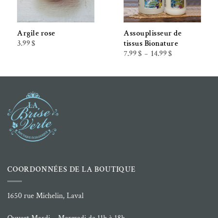
Argile rose
Assouplisseur de
3.99
$
tissus Bionature
Plage
7.99
$
14.99
$
–
de
prix :
7.99 $
à
14.99 $
COORDONNÉES DE LA BOUTIQUE
1650 rue Michelin, Laval