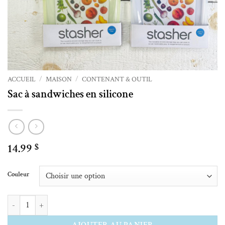
ACCUEIL
/
MAISON
/
CONTENANT & OUTIL
Sac à sandwiches en silicone
14.99
$
Alternative:
Couleur
quantité de Sac à sandwiches en silicone
AJOUTER AU PANIER