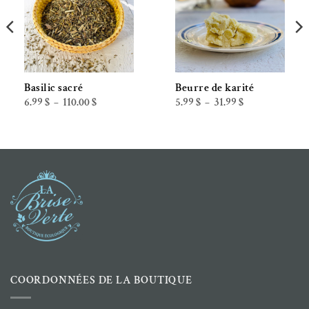
Basilic sacré
Beurre de karité
Plage
Plage
6.99
$
110.00
$
5.99
$
31.99
$
–
–
de
de
prix :
prix :
6.99 $
5.99 $
à
à
110.00 $
31.99 $
COORDONNÉES DE LA BOUTIQUE