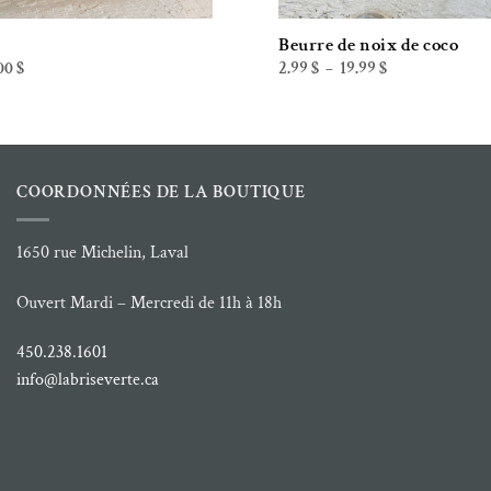
Beurre de noix de coco
Plage
Plage
00
$
2.99
$
19.99
$
–
de
de
prix :
prix :
5.49 $
2.99 $
à
à
50.00 $
19.99 $
COORDONNÉES DE LA BOUTIQUE
1650 rue Michelin, Laval
Ouvert Mardi – Mercredi de 11h à 18h
450.238.1601
info@labriseverte.ca