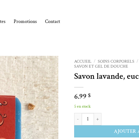
tes
Promotions
Contact
ACCUEIL
/
SOINS CORPORELS
/
SAVON ET GEL DE DOUCHE
Savon lavande, euc
Ajouter à la liste de souhaits
6.99
$
5 en stock
quantité de Savon lavande, eucalypt
Alternative:
AJOUTER 