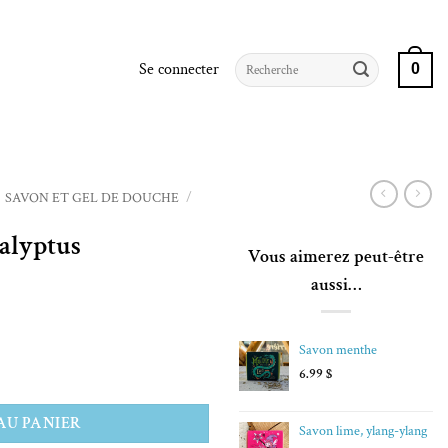
Recherche
Se connecter
0
pour :
SAVON ET GEL DE DOUCHE
/
alyptus
Vous aimerez peut-être
aussi…
Savon menthe
6.99
$
us
AU PANIER
Savon lime, ylang-ylang