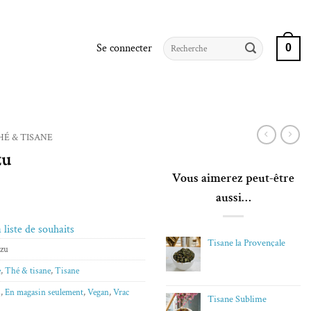
Recherche
Se connecter
0
pour :
HÉ & TISANE
zu
Vous aimerez peut-être
aussi…
 liste de souhaits
Tisane la Provençale
uzu
e
,
Thé & tisane
,
Tisane
s
,
En magasin seulement
,
Vegan
,
Vrac
Tisane Sublime