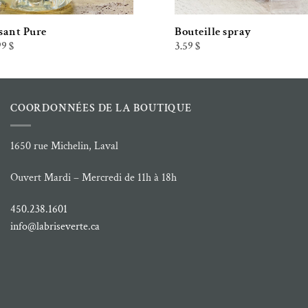
sant Pure
Bouteille spray
Plage
99
$
3.59
$
de
prix :
8.79 $
à
31.99 $
COORDONNÉES DE LA BOUTIQUE
1650 rue Michelin, Laval
Ouvert Mardi – Mercredi de 11h à 18h
450.238.1601
info@labriseverte.ca