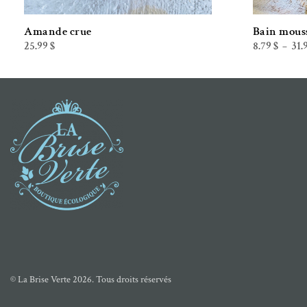
Amande crue
Bain mous
25.99
$
8.79
$
31.
–
© La Brise Verte 2026. Tous droits réservés