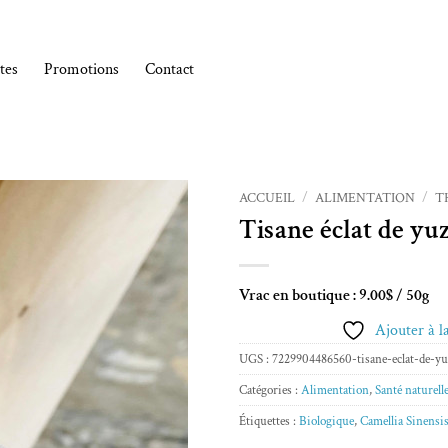
tes
Promotions
Contact
ACCUEIL
/
ALIMENTATION
/
T
Tisane éclat de yu
Ajouter à la liste de souhaits
Vrac en boutique : 9.00$ / 50g
Ajouter à la
UGS :
7229904486560-tisane-eclat-de-y
Catégories :
Alimentation
,
Santé naturell
Étiquettes :
Biologique
,
Camellia Sinensi