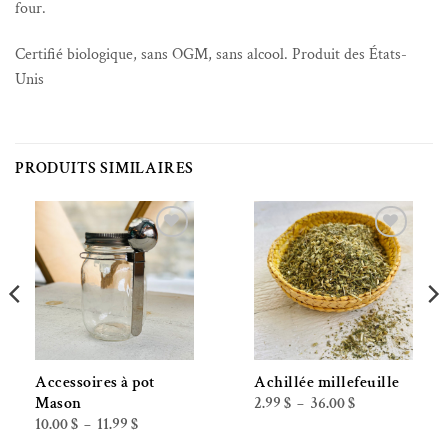
four.
Certifié biologique, sans OGM, sans alcool. Produit des États-
Unis
PRODUITS SIMILAIRES
Ajouter à la liste de souhaits
Ajouter à la liste de souhaits
Accessoires à pot
Achillée millefeuille
Plage
2.99
$
36.00
$
Mason
–
de
Plage
10.00
$
11.99
$
–
prix :
de
2.99 $