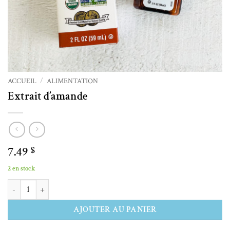
ACCUEIL
/
ALIMENTATION
Extrait d’amande
7.49
$
2 en stock
quantité de Extrait d'amande
Alternative:
AJOUTER AU PANIER