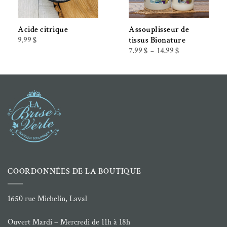
Acide citrique
Assouplisseur de
9.99
$
tissus Bionature
Plage
7.99
$
14.99
$
–
de
prix :
7.99 $
à
14.99 $
COORDONNÉES DE LA BOUTIQUE
1650 rue Michelin, Laval
Ouvert Mardi – Mercredi de 11h à 18h