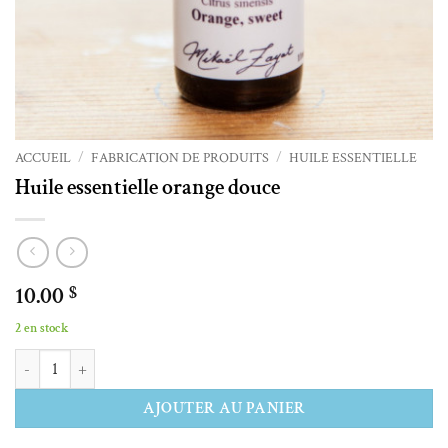
ACCUEIL
/
FABRICATION DE PRODUITS
/
HUILE ESSENTIELLE
Huile essentielle orange douce
10.00
$
2 en stock
quantité de Huile essentielle orange douce
Alternative:
AJOUTER AU PANIER