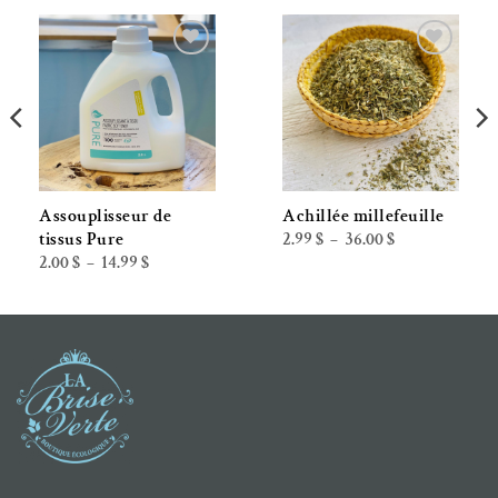
Ajouter à la liste de souhaits
Ajouter à la liste de souhaits
Assouplisseur de
Achillée millefeuille
Plage
2.99
$
36.00
$
tissus Pure
–
de
Plage
2.00
$
14.99
$
–
prix :
de
2.99 $
prix :
à
2.00 $
36.00 $
à
14.99 $