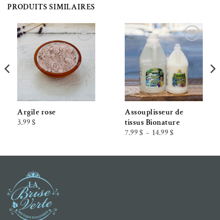
PRODUITS SIMILAIRES
Ajouter à la liste de souhaits
Ajouter à la liste de souhaits
Argile rose
Assouplisseur de
3.99
$
tissus Bionature
Plage
7.99
$
14.99
$
–
de
prix :
7.99 $
à
14.99 $