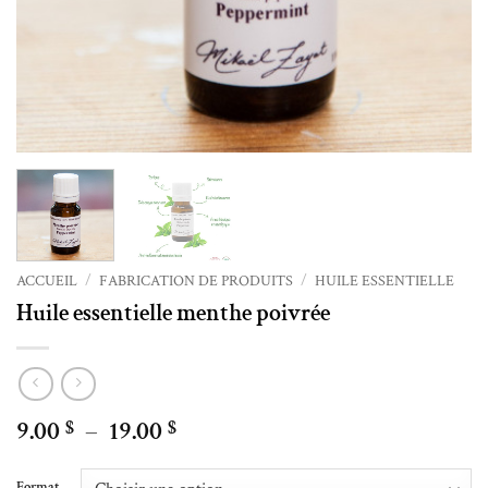
ACCUEIL
/
FABRICATION DE PRODUITS
/
HUILE ESSENTIELLE
Huile essentielle menthe poivrée
Plage
9.00
–
19.00
$
$
de
Alternative:
prix :
Format