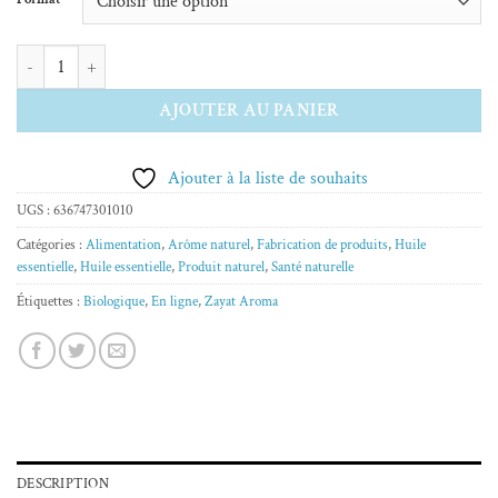
9.00 $
à
quantité de Huile essentielle menthe poivrée
19.00 $
AJOUTER AU PANIER
Ajouter à la liste de souhaits
UGS :
636747301010
Catégories :
Alimentation
,
Arôme naturel
,
Fabrication de produits
,
Huile
essentielle
,
Huile essentielle
,
Produit naturel
,
Santé naturelle
Étiquettes :
Biologique
,
En ligne
,
Zayat Aroma
DESCRIPTION