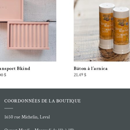
ransport Bkind
Bâton à l’arnica
Le
00
$
21.49
$
prix
al
actuel
 :
est :
0 $.
34.00 $.
COORDONNÉES DE LA BOUTIQUE
1650 rue Michelin, Laval