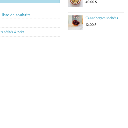
40.00
$
 liste de souhaits
Canneberges séchées
12.00
$
ts séchés & noix