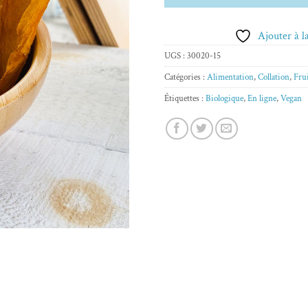
Ajouter à la
UGS :
30020-15
Catégories :
Alimentation
,
Collation
,
Frui
Étiquettes :
Biologique
,
En ligne
,
Vegan