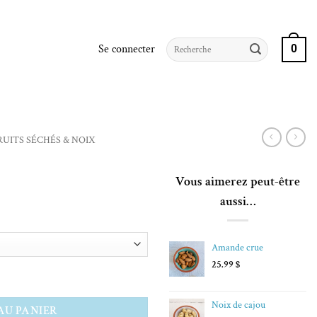
Recherche
Se connecter
0
pour :
RUITS SÉCHÉS & NOIX
Vous aimerez peut-être
aussi…
Amande crue
25.99
$
$
Noix de cajou
AU PANIER