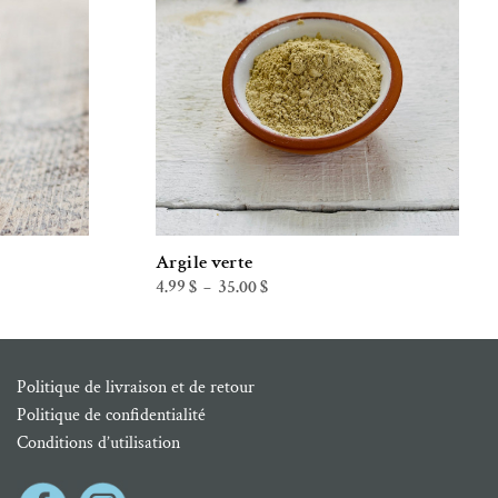
Argile verte
Plage
4.99
$
35.00
$
–
de
prix :
4.99 $
à
35.00 $
Politique de livraison et de retour
Politique de confidentialité
Conditions d’utilisation