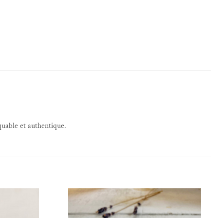
quable et authentique.
de souhaits
Ajouter à la liste de souhaits