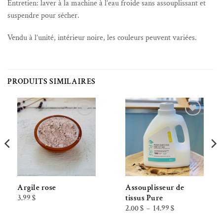
Entretien: laver à la machine à l’eau froide sans assouplissant et
suspendre pour sécher.
Vendu à l’unité, intérieur noire, les couleurs peuvent variées.
PRODUITS SIMILAIRES
Ajouter à la liste de souhaits
Ajouter à la liste de souhaits
Argile rose
Assouplisseur de
3.99
$
tissus Pure
Plage
2.00
$
14.99
$
–
de
prix :