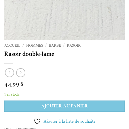
ACCUEIL
/
HOMMES
/
BARBE
/
RASOIR
Rasoir double-lame
44.99
$
1 en stock
Alternative:
AJOUTER AU PANIER
Ajouter à la liste de souhaits