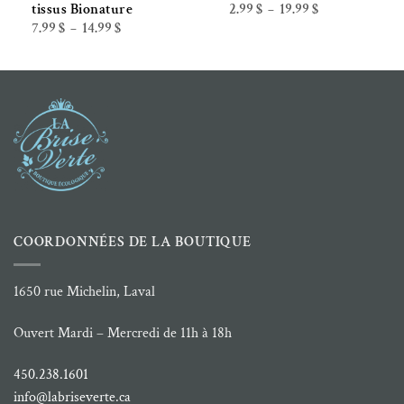
Plage
2.99
$
19.99
$
tissus Bionature
–
de
Plage
7.99
$
14.99
$
–
prix :
de
2.99 $
prix :
à
7.99 $
19.99 $
à
14.99 $
COORDONNÉES DE LA BOUTIQUE
1650 rue Michelin, Laval
Ouvert Mardi – Mercredi de 11h à 18h
450.238.1601
info@labriseverte.ca