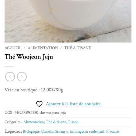
ACCUEIL
/
ALIMENTATION
/
THÉ & TISANE
Thé Woojeon Jeju
Vrac en boutique : 12.00$/50g
Ajouter à la liste de souhaits
UGS :
7432493957280-the-woojeon-jeju
Catégories :
Alimentation
,
Thé & tisane
,
Tisane
Étiquettes :
Biologique
,
Camellia Sinensis
,
En magasin seulement
,
Produits