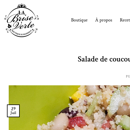
Passer
au
contenu
Boutique
À propos
Recet
Salade de couco
PU
29
Juil