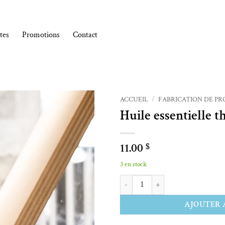
tes
Promotions
Contact
ACCUEIL
/
FABRICATION DE PR
Huile essentielle t
Ajouter à la liste de souhaits
11.00
$
3 en stock
quantité de Huile essentielle thuya
Alternative:
AJOUTER 