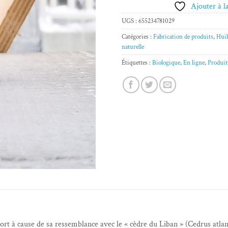
Ajouter à la
UGS :
655234781029
Catégories :
Fabrication de produits
,
Huil
naturelle
Étiquettes :
Biologique
,
En ligne
,
Produit
tort à cause de sa ressemblance avec le « cèdre du Liban » (Cedrus atlan