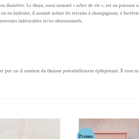
 en diamètre. Le thuya, aussi nommé « arbre de vie », est un puissant as
es ou en hydrolat, il assainit même les terrains à champignons, à bactérie
 souvenirs indésirables et/ou obsessionnels.
ser pur car il contient du thujone potentiellement épileptisant. Il vaut m
Promo
Ajouter à la liste de souhaits
Ajouter à la liste 