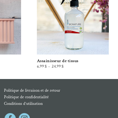
Assainisseur de tissus
Plage
6.99
$
24.99
$
–
de
prix :
6.99 $
à
24.99 $
Politique de livraison et de retour
Politique de confidentialité
Conditions d’utilisation