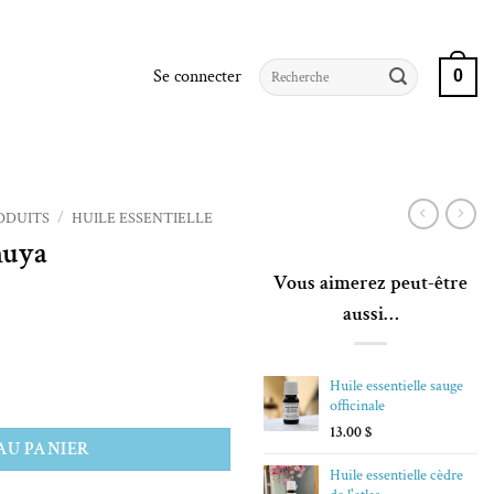
Recherche
Se connecter
0
pour :
ODUITS
/
HUILE ESSENTIELLE
huya
Vous aimerez peut-être
aussi…
Huile essentielle sauge
officinale
13.00
$
AU PANIER
Huile essentielle cèdre