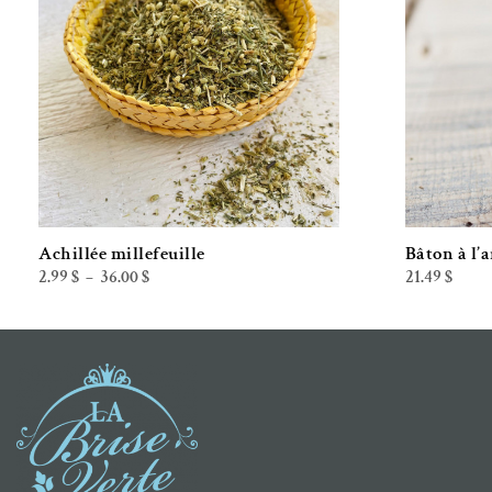
Achillée millefeuille
Bâton à l’
Plage
2.99
$
36.00
$
21.49
$
–
de
prix :
2.99 $
à
36.00 $