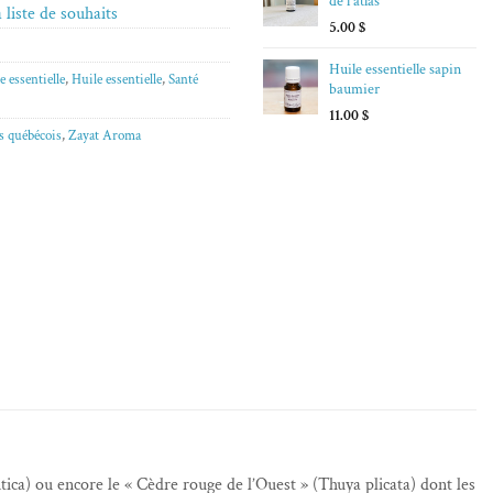
de l'atlas
 liste de souhaits
5.00
$
Huile essentielle sapin
e essentielle
,
Huile essentielle
,
Santé
baumier
11.00
$
s québécois
,
Zayat Aroma
tica) ou encore le « Cèdre rouge de l’Ouest » (Thuya plicata) dont les