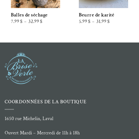
Balles de séchage
Beurre de karité
Plage
Plage
7.99
$
32.99
$
5.99
$
31.99
$
–
–
de
de
prix :
prix :
7.99 $
5.99 $
à
à
32.99 $
31.99 $
COORDONNÉES DE LA BOUTIQUE
1650 rue Michelin, Laval
Ouvert Mardi – Mercredi de 11h à 18h