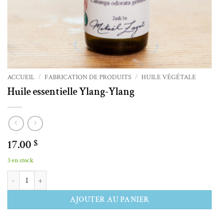
ACCUEIL
/
FABRICATION DE PRODUITS
/
HUILE VÉGÉTALE
Huile essentielle Ylang-Ylang
17.00
$
3 en stock
quantité de Huile essentielle Ylang-Ylang
Alternative:
AJOUTER AU PANIER