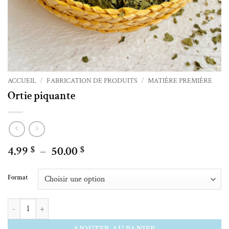
ACCUEIL
/
FABRICATION DE PRODUITS
/
MATIÈRE PREMIÈRE
Ortie piquante
Plage
4.99
–
50.00
$
$
de
Alternative:
prix :
Format
4.99 $
à
quantité de Ortie piquante
50.00 $
AJOUTER AU PANIER