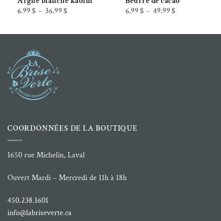
Argile blanche kaolin
Beurre de cacao
Plage
Plage
6.99
$
36.99
$
6.99
$
49.99
$
–
–
de
de
prix :
prix :
6.99 $
6.99 $
à
à
36.99 $
49.99 $
COORDONNÉES DE LA BOUTIQUE
1650 rue Michelin, Laval
Ouvert Mardi – Mercredi de 11h à 18h
450.238.1601
info@labriseverte.ca