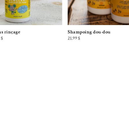
s rinçage
Shampoing dou-dou
Plage
0
$
21.99
$
de
prix :
13.99 $
à
36.00 $