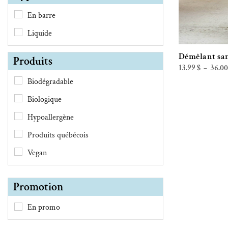
En barre
Liquide
Démêlant san
Produits
13.99
$
36.0
–
Biodégradable
Biologique
Hypoallergène
Produits québécois
Vegan
Promotion
En promo