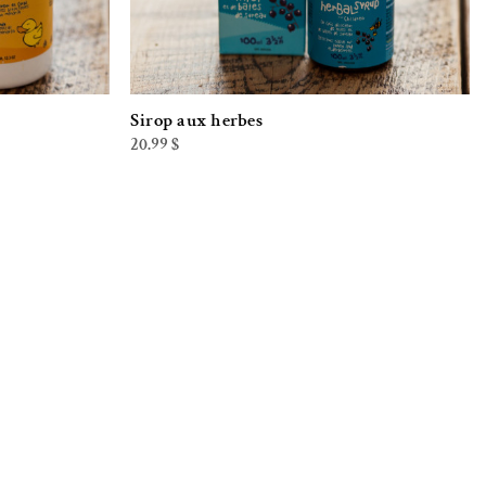
Sirop aux herbes
20.99
$