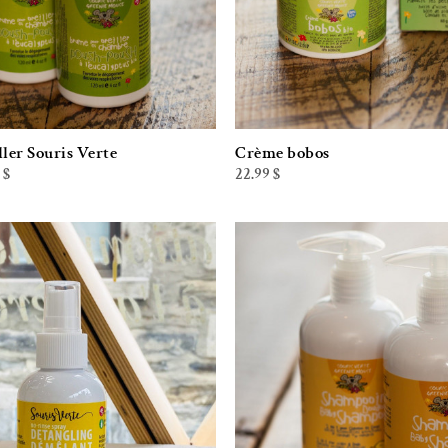
ler Souris Verte
Crème bobos
Plage
9
$
22.99
$
de
prix :
12.99 $
à
39.99 $
Ajouter à la liste de souhaits
Ajouter à la l