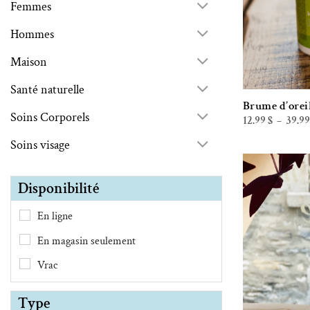
Femmes
Hommes
Maison
Santé naturelle
Brume d’oreil
Soins Corporels
12.99
$
39.9
–
Soins visage
Disponibilité
En ligne
En magasin seulement
Vrac
Type