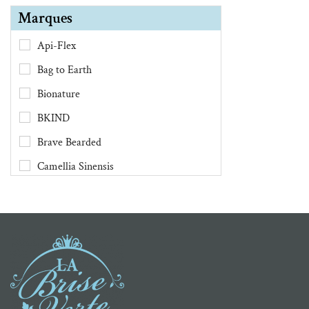
Marques
Api-Flex
Bag to Earth
Bionature
BKIND
Brave Bearded
Camellia Sinensis
Chimes
Clef des Champs
Danesco
Demain Demain
Dental Lace